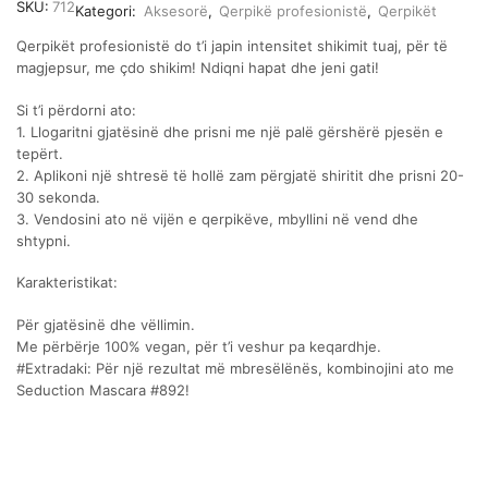
SKU:
712
Kategori:
Aksesorë
,
Qerpikë profesionistë
,
Qerpikët
Qerpikët profesionistë do t’i japin intensitet shikimit tuaj, për të
magjepsur, me çdo shikim! Ndiqni hapat dhe jeni gati!
Si t’i përdorni ato:
1. Llogaritni gjatësinë dhe prisni me një palë gërshërë pjesën e
tepërt.
2. Aplikoni një shtresë të hollë zam përgjatë shiritit dhe prisni 20-
30 sekonda.
3. Vendosini ato në vijën e qerpikëve, mbyllini në vend dhe
shtypni.
Karakteristikat:
Për gjatësinë dhe vëllimin.
Me përbërje 100% vegan, për t’i veshur pa keqardhje.
#Extradaki: Për një rezultat më mbresëlënës, kombinojini ato me
Seduction Mascara #892!