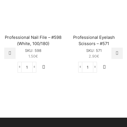
Professional Nail File – #598
Professional Eyelash
(White, 100/180)
Scissors – #571
SKU:
598
SKU:
571
1.50
€
2.90
€
Professional
Professional
Nail
Eyelash
File
Scissors
–
–
#598
#571
(White,
sasia
100/180)
sasia