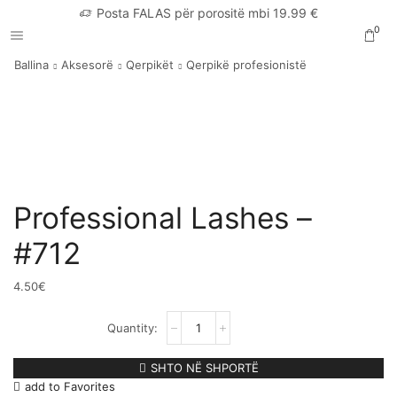
Posta FALAS për porositë mbi 19.99 €
0
Ballina
Aksesorë
Qerpikët
Qerpikë profesionistë
Professional Lashes –
#712
4.50
€
Professional
Lashes
–
#712
SHTO NË SHPORTË
sasia
add to Favorites