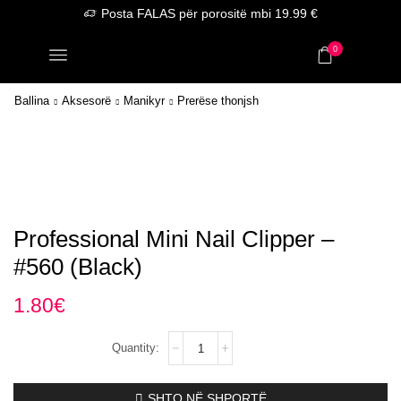
Posta FALAS për porositë mbi 19.99 €
0
Ballina
Aksesorë
Manikyr
Prerëse thonjsh
Professional Mini Nail Clipper –
#560 (Black)
1.80
€
Professional
Mini
Nail
Clipper
SHTO NË SHPORTË