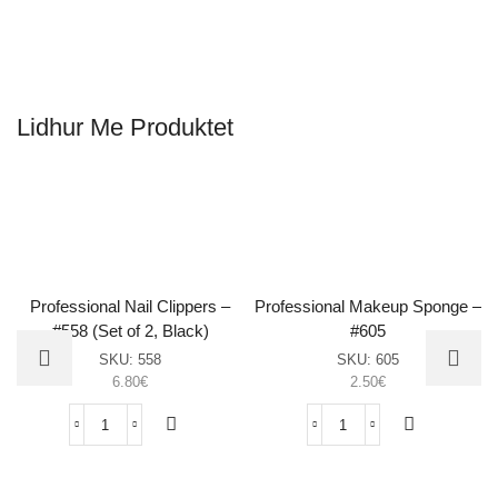
Lidhur Me Produktet
Professional Nail Clippers –
Professional Makeup Sponge –
#558 (Set of 2, Black)
#605
SKU:
558
SKU:
605
6.80
€
2.50
€
Professional
Professional
Nail
Makeup
Clippers
Sponge
–
–