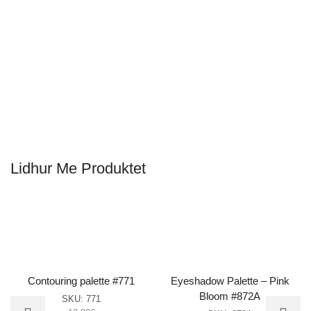
Lidhur Me Produktet
Contouring palette #771
Eyeshadow Palette – Pink
Bloom #872A
SKU:
771