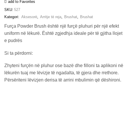
add to Favorites
SKU:
527
Kategori:
Aksesorë
,
Arritje të reja
,
Brushat
,
Brushat
Furça Powder Brush është një furçë pluhuri për një efekt
uniform në lëkurë. Është zgjedhja ideale për të gjitha llojet
e pudrës
Si ta përdorni:
Zhyteni furçën në pluhur ose bazë dhe filloni ta aplikoni në
lëkurën tuaj me lëvizje të ngadalta, të gjera dhe rrethore.
Përsëriteni lëvizjen derisa të arrini mbulimin që dëshironi.