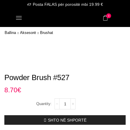
Posta FALAS për porositë mbi 19.99 €
0
Ballina
Aksesorë
Brushat
Powder Brush #527
8.70
€
Powder
Brush
#527
sasia
SHTO NË SHPORTË