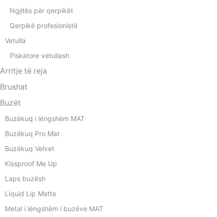
Ngjitës për qerpikët
Qerpikë profesionistë
Vetulla
Piskatore vetullash
Arritje të reja
Brushat
Buzët
Buzëkuq i lëngshëm MAT
Buzëkuq Pro Mat
Buzëkuq Velvet
Kissproof Me Up
Laps buzësh
Liquid Lip Matte
Metal i lëngshëm i buzëve MAT