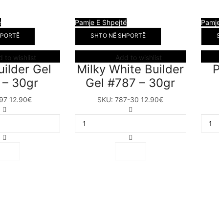
ë
Pamje E Shpejtë
Pamje
HPORTË
SHTO NË SHPORTË
 to wishlist
Add to wishlist
uilder Gel
Milky White Builder
P
 – 30gr
Gel #787 – 30gr
97
12.90
€
SKU:
787-30
12.90
€
Clear
Milky
Builder
White
Gel
Builder
#797
Gel
–
#787
30gr
–
sasia
30gr
sasia