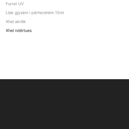
Furrat UV
Llak gjysëm i përhershëm 15ml
Xhel akrilik
Xhel ndërtues