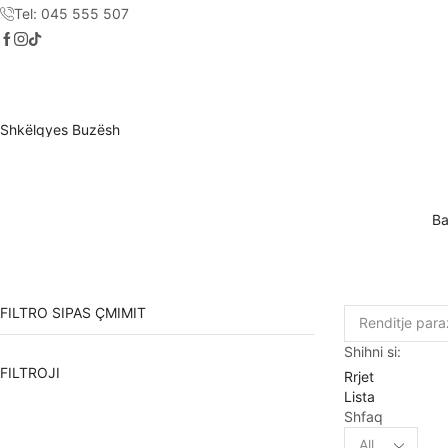
Tel: 045 555 507
Shkëlqyes Buzësh
Ba
FILTRO SIPAS ÇMIMIT
Shihni si:
Çmimi
Çmimi
FILTROJI
Rrjet
më
më
Lista
i
i
Shfaq
ulët
lartë
Products