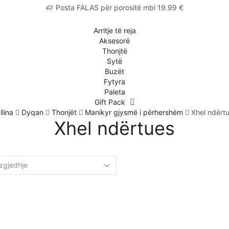
Posta FALAS për porositë mbi 19.99 €
Arritje të reja
Aksesorë
Thonjtë
Sytë
Buzët
Fytyra
Paleta
Gift Pack
llina
Dyqan
Thonjët
Manikyr gjysmë i përhershëm
Xhel ndërt
Xhel ndërtues