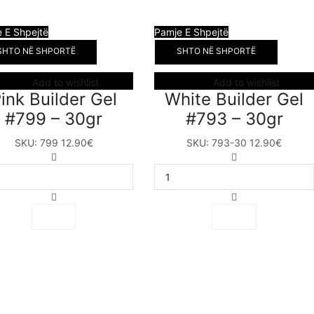
 E Shpejtë
Pamje E Shpejtë
SHTO NË SHPORTË
SHTO NË SHPORTË
Add to wishlist
Add to wishlist
ink Builder Gel
White Builder Gel
#799 – 30gr
#793 – 30gr
SKU:
799
12.90
€
SKU:
793-30
12.90
€
Pink
White
Builder
Builder
Gel
Gel
#799
#793
–
–
30gr
30gr
sasia
sasia