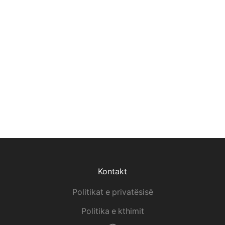
Kontakt
Politikat e privatësisë
Politika e kthimit