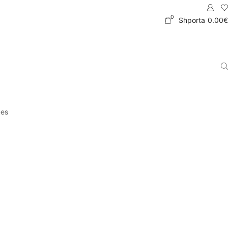
0
Shporta
0.00
€
ues