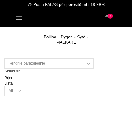
Posta FALAS për porositë mbi 19.99 €
0
Ballina
Dyqan
Sytë
MASKARË
Shihni si:
Rrjet
Lista
Products
per
page