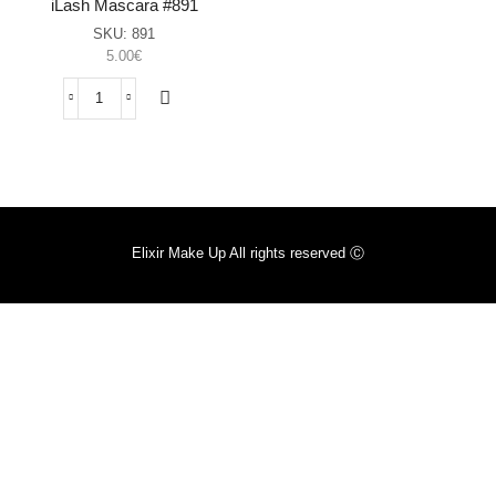
iLash Mascara #891
SKU:
891
5.00
€
iLash
Mascara
#891
sasia
Elixir Make Up All rights reserved Ⓒ