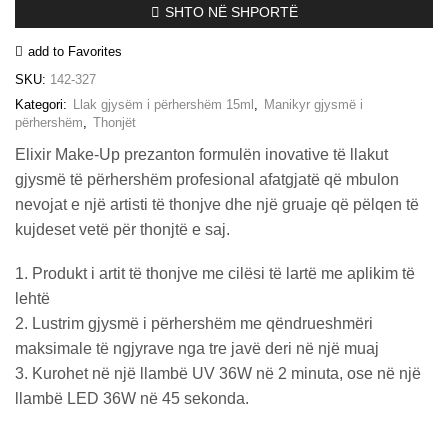
SHTO NË SHPORTË
polish
15ml
add to Favorites
–
#327
SKU:
142-327
(Glitter
Kategori:
Llak gjysëm i përhershëm 15ml
,
Manikyr gjysmë i
Azure)
përhershëm
,
Thonjët
sasia
Elixir Make-Up prezanton formulën inovative të llakut
gjysmë të përhershëm profesional afatgjatë që mbulon
nevojat e një artisti të thonjve dhe një gruaje që pëlqen të
kujdeset vetë për thonjtë e saj.
1. Produkt i artit të thonjve me cilësi të lartë me aplikim të
lehtë
2. Lustrim gjysmë i përhershëm me qëndrueshmëri
maksimale të ngjyrave nga tre javë deri në një muaj
3. Kurohet në një llambë UV 36W në 2 minuta, ose në një
llambë LED 36W në 45 sekonda.