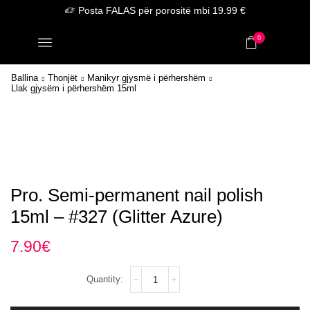
Posta FALAS për porositë mbi 19.99 €
0
Ballina
Thonjët
Manikyr gjysmë i përhershëm
Llak gjysëm i përhershëm 15ml
Pro. Semi-permanent nail polish
15ml – #327 (Glitter Azure)
7.90
€
Pro.
Semi-
permanent
nail