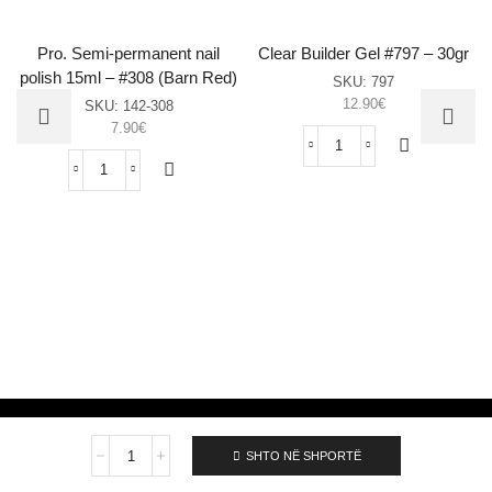
Pro. Semi-permanent nail
Clear Builder Gel #797 – 30gr
polish 15ml – #308 (Barn Red)
SKU:
797
12.90
€
SKU:
142-308
7.90
€
Clear
Builder
Pro.
Gel
Semi-
#797
permanent
–
nail
30gr
polish
sasia
15ml
–
#308
(Barn
Red)
sasia
Pro.
Elixir Make Up All rights reserved Ⓒ
SHTO NË SHPORTË
Semi-
permanent