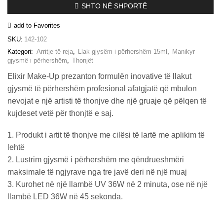
SHTO NË SHPORTË
15ml
–
add to Favorites
#102
(Matte
SKU:
142-102
Top
Kategori:
Arritje të reja
,
Llak gjysëm i përhershëm 15ml
,
Manikyr
Coat
gjysmë i përhershëm
,
Thonjët
No
Wipe)
Elixir Make-Up prezanton formulën inovative të llakut
sasia
gjysmë të përhershëm profesional afatgjatë që mbulon
nevojat e një artisti të thonjve dhe një gruaje që pëlqen të
kujdeset vetë për thonjtë e saj.
1. Produkt i artit të thonjve me cilësi të lartë me aplikim të
lehtë
2. Lustrim gjysmë i përhershëm me qëndrueshmëri
maksimale të ngjyrave nga tre javë deri në një muaj
3. Kurohet në një llambë UV 36W në 2 minuta, ose në një
llambë LED 36W në 45 sekonda.