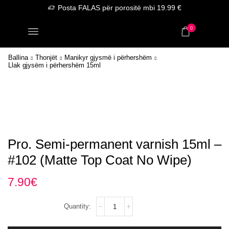
Posta FALAS për porositë mbi 19.99 €
0
Ballina
Thonjët
Manikyr gjysmë i përhershëm
Llak gjysëm i përhershëm 15ml
Pro. Semi-permanent varnish 15ml –
#102 (Matte Top Coat No Wipe)
7.90
€
Pro.
Semi-
permanent
varnish