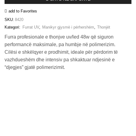
#8420
(Sun-
add to Favorites
S)
sasia
SKU:
8420
Kategori:
Furrat UV
,
Manikyr gjysmë i përhershëm
,
Thonjët
Furra profesionale e thonjve uv/led 48w që siguron
performancë maksimale, pa humbje në polimerizim.
Cilësi e shkëlqyer e prodhimit, ideale për përdorim të
vazhdueshëm dhe intensiv pa shkaktuar ndjesinë e
“djegjes” gjatë polimerizimit.