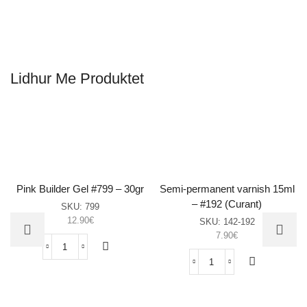
Lidhur Me Produktet
Pink Builder Gel #799 – 30gr
Semi-permanent varnish 15ml
– #192 (Curant)
SKU:
799
12.90
€
SKU:
142-192
7.90
€
Pink
Builder
Semi-
Gel
permanent
#799
varnish
–
15ml