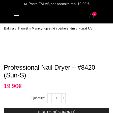
Posta FALAS për porositë mbi 19.99 €
0
Ballina
Thonjët
Manikyr gjysmë i përhershëm
Furrat UV
Professional Nail Dryer – #8420
(Sun-S)
19.90
€
Professional
Nail
Dryer
–
SHTO NË SHPORTË