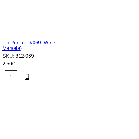
Lip Pencil – #069 (Wine
Marsala)
SKU:
812-069
2.50
€
Lip
Pencil
–
#069
(Wine
Marsala)
sasia