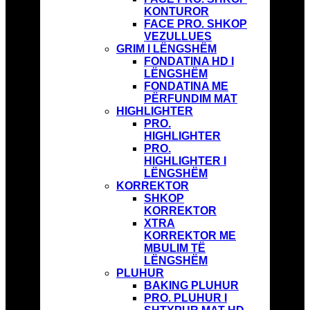
KONTUROR
FACE PRO. SHKOP
VEZULLUES
GRIM I LËNGSHËM
FONDATINA HD I
LËNGSHËM
FONDATINA ME
PËRFUNDIM MAT
HIGHLIGHTER
PRO.
HIGHLIGHTER
PRO.
HIGHLIGHTER I
LËNGSHËM
KORREKTOR
SHKOP
KORREKTOR
XTRA
KORREKTOR ME
MBULIM TË
LËNGSHËM
PLUHUR
BAKING PLUHUR
PRO. PLUHUR I