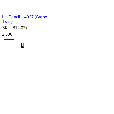
Lip Pencil – #027 (Grape
Twist)
SKU:
812-027
2.50
€
Lip
Pencil
–
#027
(Grape
Twist)
sasia