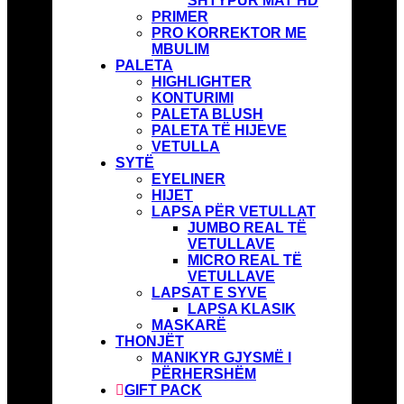
SHTYPUR MAT HD
PRIMER
PRO KORREKTOR ME
MBULIM
PALETA
HIGHLIGHTER
KONTURIMI
PALETA BLUSH
PALETA TË HIJEVE
VETULLA
SYTË
EYELINER
HIJET
LAPSA PËR VETULLAT
JUMBO REAL TË
VETULLAVE
MICRO REAL TË
VETULLAVE
LAPSAT E SYVE
LAPSA KLASIK
MASKARË
THONJËT
MANIKYR GJYSMË I
PËRHERSHËM
GIFT PACK