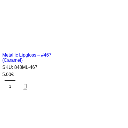
Metallic Lipgloss – #467
(Caramel)
SKU:
848ML-467
5.00
€
Metallic
Lipgloss
–
#467
(Caramel)
sasia