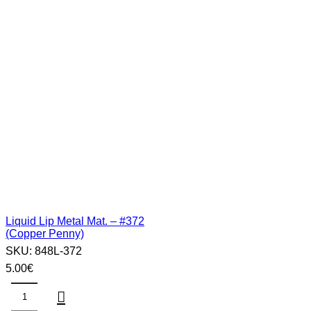
Liquid Lip Metal Mat. – #372
(Copper Penny)
SKU:
848L-372
5.00
€
Liquid