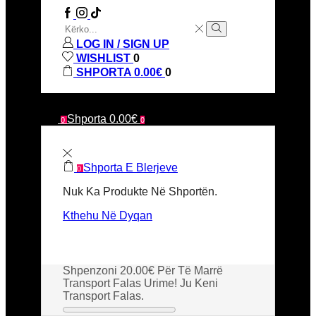
FACEBOOK
TITOK
TITOK
SEARCH
INPUT
Kërko
LOG IN / SIGN UP
WISHLIST
0
SHPORTA
0.00
€
0
Shporta
0.00
€
0
0
Shporta E Blerjeve
0
Nuk Ka Produkte Në Shportën.
Kthehu Në Dyqan
Shpenzoni
20.00
€
Për Të Marrë
Transport Falas
Urime! Ju Keni
Transport Falas.