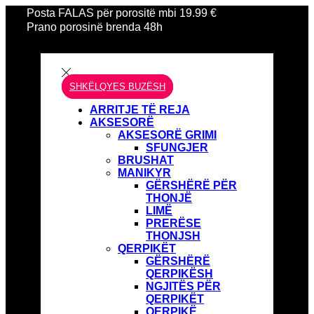
Posta FALAS për porositë mbi 19.99 €
Prano porosinë brenda 48h
SHKËLQYES BUZËSH
ARRITJE TË REJA
AKSESORË
AKSESORË GRIMI
SFUNGJER
BRUSHAT
MANIKYR
GËRSHËRË PËR
THONJË
LIMË
PRERËSE
THONJSH
QERPIKËT
GËRSHËRË
QERPIKËSH
NGJITËS PËR
QERPIKËT
QERPIKË