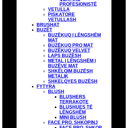
PROFESIONISTË
VETULLA
PISKATORE
VETULLASH
BRUSHAT
BUZËT
BUZËKUQ I LËNGSHËM
MAT
BUZËKUQ PRO MAT
BUZËKUQ VELVET
LAPS BUZËSH
METAL I LËNGSHËM I
BUZËVE MAT
SHKËLQIM BUZËSH
METALIK
SHKELQYES BUZËSH
FYTYRA
BLUSH
BLUSHERS
TERRAKOTE
BLUSHUES TË
LËNGSHËM
MINI BLUSH
FACE PRO. SHKOPINJ
FACE PRO. SHKOP