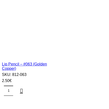
Lip Pencil – #063 (Golden
Copper)
SKU:
812-063
2.50
€
Lip
Pencil
–