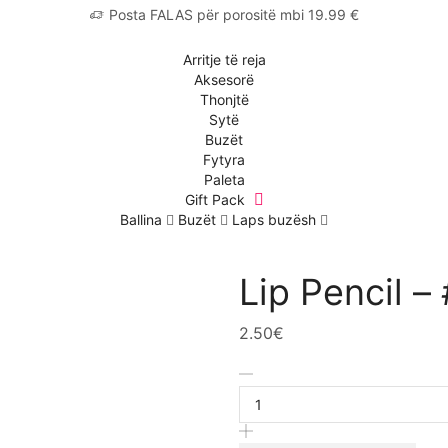
Posta FALAS për porositë mbi 19.99 €
Arritje të reja
Aksesorë
Thonjtë
Sytë
Buzët
Fytyra
Paleta
Gift Pack
Ballina
Buzët
Laps buzësh
Lip Pencil –
2.50
€
Lip
Pencil
–
#069