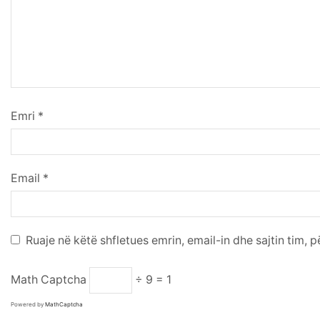
Emri
*
Email
*
Ruaje në këtë shfletues emrin, email-in dhe sajtin tim, 
Math Captcha
÷ 9 = 1
Powered by
MathCaptcha