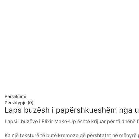
Përshkrimi
Përshtypje (0)
Laps buzësh i papërshkueshëm nga uj
Lapsi i buzëve i Elixir Make-Up është krijuar për t’i dhënë
Ka një teksturë të butë kremoze që përshtatet në mënyrë 