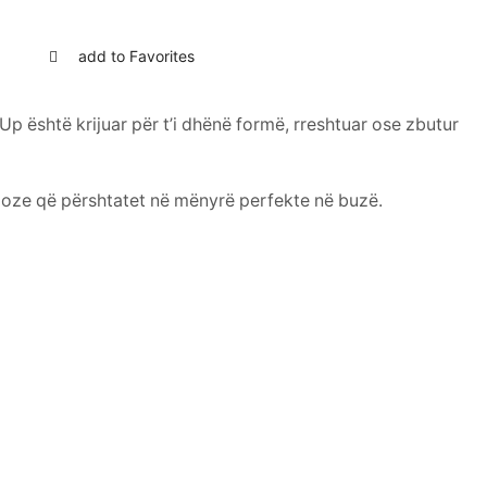
add to Favorites
-Up është krijuar për t’i dhënë formë, rreshtuar ose zbutur
moze që përshtatet në mënyrë perfekte në buzë.