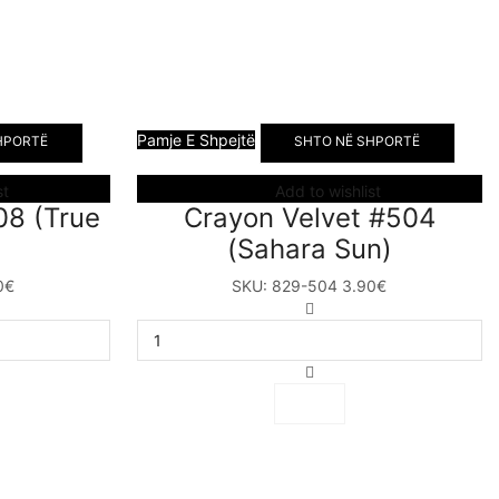
Pamje E Shpejtë
HPORTË
SHTO NË SHPORTË
st
Add to wishlist
08 (True
Crayon Velvet #504
(Sahara Sun)
0
€
SKU:
829-504
3.90
€
Crayon
Velvet
#504
(Sahara
Sun)
sasia