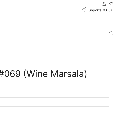
0
Shporta
0.00
€
 #069 (Wine Marsala)