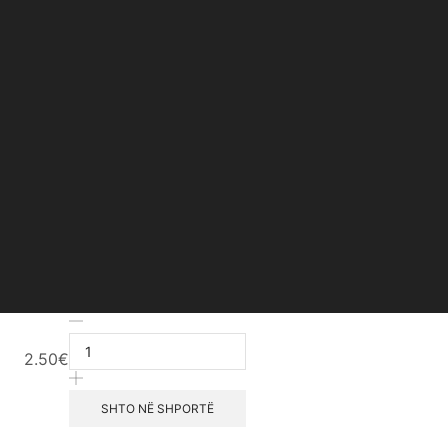
Lip
Pencil
2.50
€
–
#069
(Wine
SHTO NË SHPORTË
Marsala)
sasia