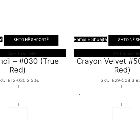
të
Pamje E Shpejtë
SHTO NË SHPORTË
SHTO NË S
Add to wishlist
Add to wishli
ncil – #030 (True
Crayon Velvet #5
Red)
Red)
KU:
812-030
2.50
€
SKU:
829-508
3.9
Lip
Crayon
Pencil
Velvet
–
#508
#030
(True
(True
Red)
Red)
sasia
sasia