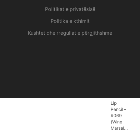
Politikat e privatësisë
Politika e kthimit
Kushtet dhe rregullat e përgjithshme
Lip
Pencil –
#069
(Wine
Marsal...