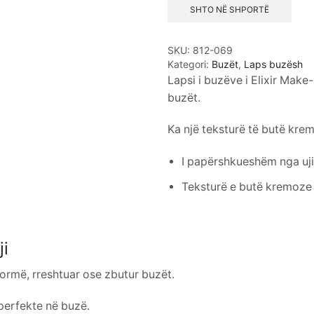
(Wine
SHTO NË SHPORTË
Marsala)
sasia
SKU:
812-069
Kategori:
Buzët
,
Laps buzësh
Lapsi i buzëve i Elixir Make
buzët.
Ka një teksturë të butë kre
I papërshkueshëm nga uji
Teksturë e butë kremoze
i
 formë, rreshtuar ose zbutur buzët.
perfekte në buzë.