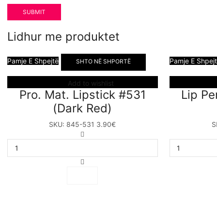
Lidhur me produktet
Pamje E Shpejtë
Pamje E Shpej
SHTO NË SHPORTË
Add to wishlist
Pro. Mat. Lipstick #531
Lip Pe
(Dark Red)
SKU:
845-531
3.90
€
S
Pro.
Mat.
Lipstick
#531
(Dark
Red)
sasia