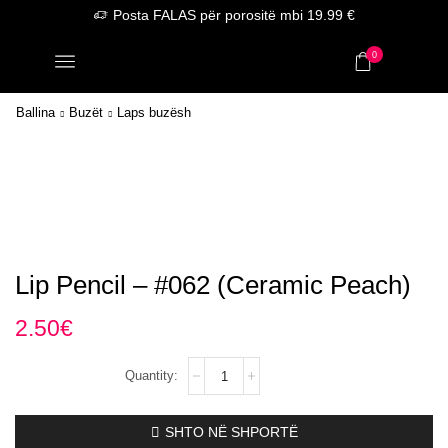
Posta FALAS për porositë mbi 19.99 €
0
Ballina
Buzët
Laps buzësh
Lip Pencil – #062 (Ceramic Peach)
2.50
€
Lip
Pencil
–
#062
SHTO NË SHPORTË
(Ceramic