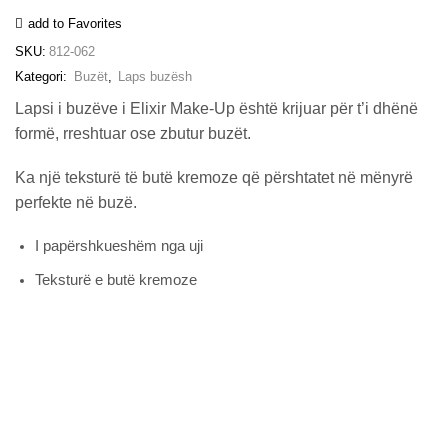
Peach)
add to Favorites
sasia
SKU:
812-062
Kategori:
Buzët
,
Laps buzësh
Lapsi i buzëve i Elixir Make-Up është krijuar për t’i dhënë
formë, rreshtuar ose zbutur buzët.
Ka një teksturë të butë kremoze që përshtatet në mënyrë
perfekte në buzë.
I papërshkueshëm nga uji
Teksturë e butë kremoze