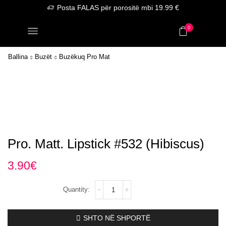
Posta FALAS për porositë mbi 19.99 €
0
Ballina
Buzët
Buzëkuq Pro Mat
Pro. Matt. Lipstick #532 (Hibiscus)
3.90
€
Pro.
Matt.
Lipstick
#532
SHTO NË SHPORTË
(Hibiscus)