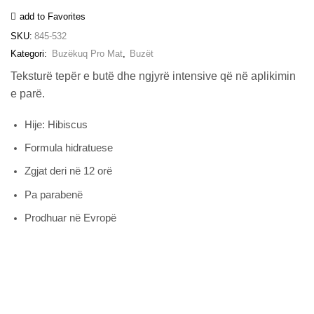
sasia
add to Favorites
SKU:
845-532
Kategori:
Buzëkuq Pro Mat
,
Buzët
Teksturë tepër e butë dhe ngjyrë intensive që në aplikimin
e parë.
Hije: Hibiscus
Formula hidratuese
Zgjat deri në 12 orë
Pa parabenë
Prodhuar në Evropë