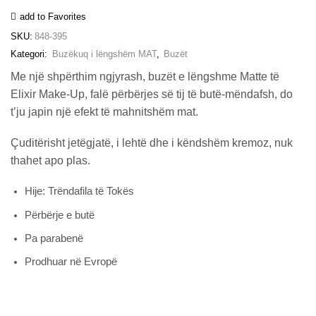
(Terra
add to Favorites
Rose)
sasia
SKU:
848-395
Kategori:
Buzëkuq i lëngshëm MAT
,
Buzët
Me një shpërthim ngjyrash, buzët e lëngshme Matte të
Elixir Make-Up, falë përbërjes së tij të butë-mëndafsh, do
t’ju japin një efekt të mahnitshëm mat.
Çuditërisht jetëgjatë, i lehtë dhe i këndshëm kremoz, nuk
thahet apo plas.
Hije: Trëndafila të Tokës
Përbërje e butë
Pa parabenë
Prodhuar në Evropë