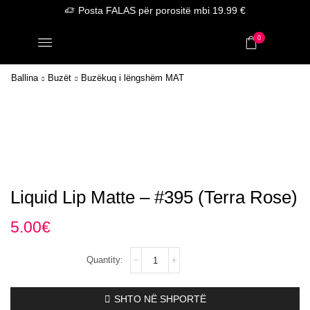
Posta FALAS për porositë mbi 19.99 €
0
Ballina
Buzët
Buzëkuq i lëngshëm MAT
Liquid Lip Matte – #395 (Terra Rose)
5.00
€
Liquid
Lip
Matte
–
SHTO NË SHPORTË
#395