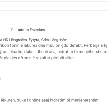
add to Favorites
na HD i lëngshëm
,
Fytyra
,
Grim i lëngshëm
ifikon tonin e lëkurës dhe mbulon çdo defekt. Përbërja e tij
jton lëkurën, duke i dhënë asaj hidratim të menjëhershëm.
r plakjes ofron një rezultat plot vitalitet.
t
n lëkurën, duke i dhënë asaj hidratim të menjëhershëm.