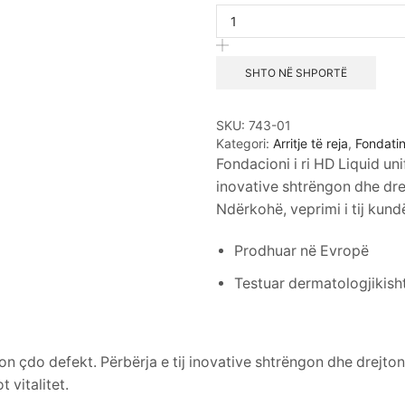
Liquid
Foundation
#743-
01
SHTO NË SHPORTË
(Golden
Almond)
sasia
SKU:
743-01
Kategori:
Arritje të reja
,
Fondati
Fondacioni i ri HD Liquid un
inovative shtrëngon dhe dre
Ndërkohë, veprimi i tij kundë
Prodhuar në Evropë
Testuar dermatologjikish
lon çdo defekt. Përbërja e tij inovative shtrëngon dhe drejto
 vitalitet.