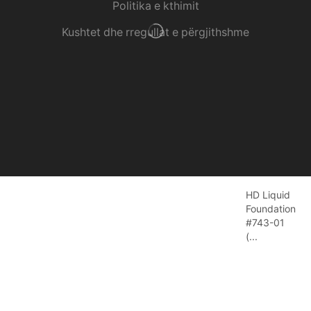
Politika e kthimit
Kushtet dhe rregullat e përgjithshme
HD Liquid
Foundation
#743-01
(...