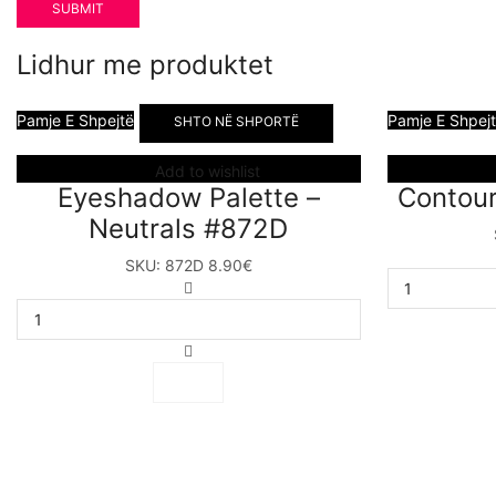
Lidhur me produktet
Pamje E Shpejtë
Pamje E Shpej
SHTO NË SHPORTË
Add to wishlist
Eyeshadow Palette –
Contour
Neutrals #872D
SKU:
872D
8.90
€
Eyeshadow
Palette
–
Neutrals
#872D
sasia