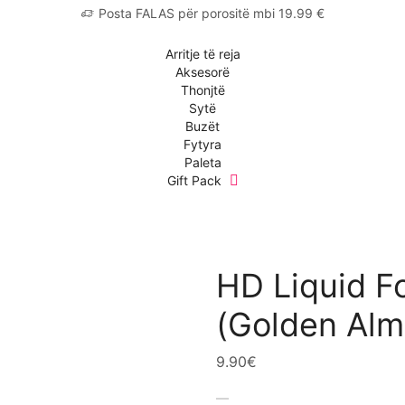
Posta FALAS për porositë mbi 19.99 €
Arritje të reja
Aksesorë
Thonjtë
Sytë
Buzët
Fytyra
Paleta
Gift Pack
HD Liquid F
(Golden Alm
9.90
€
HD