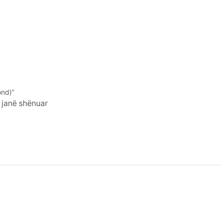
ond)”
 janë shënuar