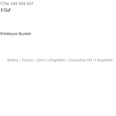
Tel: 045 555 507
Shkëlqyes Buzësh
Ballina
Fytyra
Grim I Lëngshëm
Fondatina HD I Lëngshëm