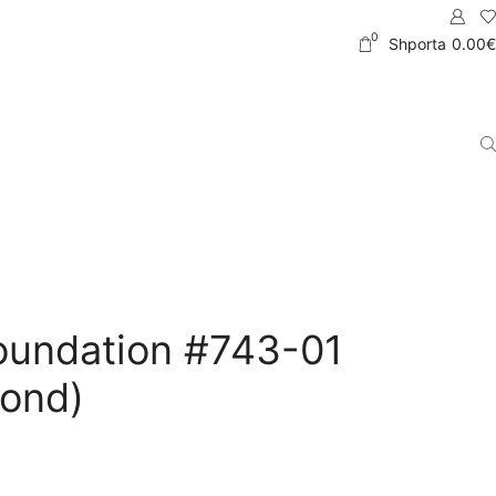
0
Shporta
0.00
€
oundation #743-01
ond)