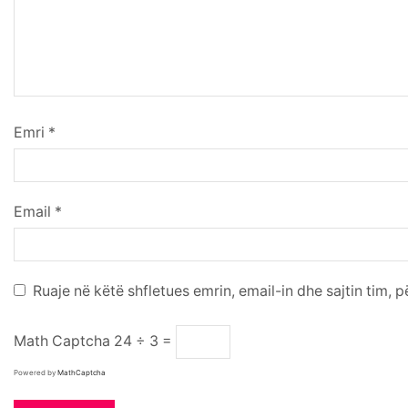
Emri
*
Email
*
Ruaje në këtë shfletues emrin, email-in dhe sajtin tim, 
Math Captcha
24 ÷ 3 =
Powered by
MathCaptcha