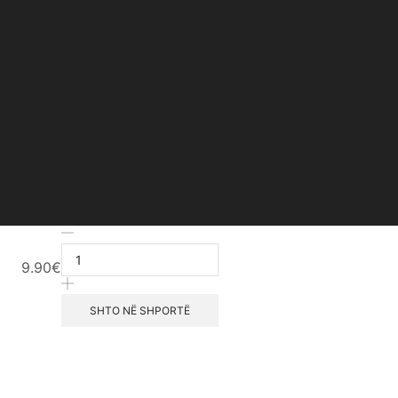
HD
Liquid
9.90
€
Foundation
#743-
01
SHTO NË SHPORTË
(Golden
Almond)
sasia