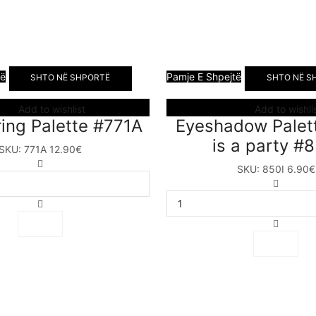
të
Pamje E Shpejtë
SHTO NË SHPORTË
SHTO NË S
Add to wishlist
Add to wishli
ing Palette #771A
Eyeshadow Palett
is a party #8
SKU:
771A
12.90
€
Contouring
SKU:
850I
6.90
€
Palette
Eyesha
#771A
Palette
sasia
–
Life
is
a
party
#850I
sasia