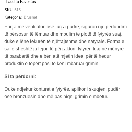
add to Favorites
SKU:
515
Kategoria:
Brushat
Furça me ventilator, ose furça pudre, siguron një përfundim
të përsosur, të lëmuar dhe mbulim të plotë të fytyrës suaj,
duke e lënë lëkurën të njëtrajtshme dhe natyrale. Forma e
saj e sheshtë ju lejon të përcaktoni fytyrën tuaj në mënyrë
të barabartë dhe e bën atë mjetin ideal për të hequr
produktin e tepërt pasi të keni mbaruar grimin.
Si ta përdorni:
Duke ndjekur konturet e fytyrës, aplikoni skuqjen, pudër
ose bronzuesin dhe më pas hiqni grimin e mbetur.