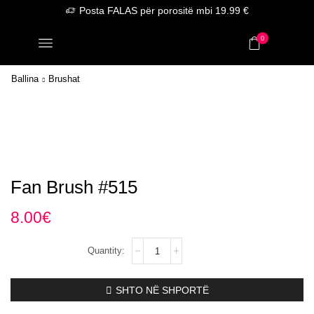
Posta FALAS për porositë mbi 19.99 €
0
Ballina
Brushat
Fan Brush #515
8.00
€
Fan
Brush
#515
sasia
SHTO NË SHPORTË