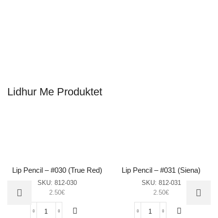
Lidhur Me Produktet
Lip Pencil – #030 (True Red)
Lip Pencil – #031 (Siena)
SKU:
812-030
SKU:
812-031
2.50
€
2.50
€
Lip
Lip