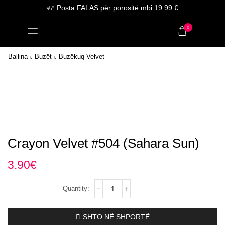
Posta FALAS për porositë mbi 19.99 €
0
Ballina
Buzët
Buzëkuq Velvet
Crayon Velvet #504 (Sahara Sun)
3.90
€
Crayon
Velvet
#504
(Sahara
SHTO NË SHPORTË
Sun)