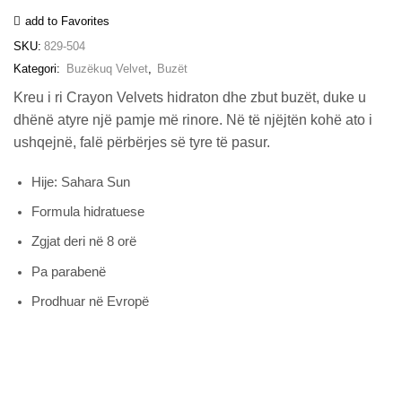
sasia
add to Favorites
SKU:
829-504
Kategori:
Buzëkuq Velvet
,
Buzët
Kreu i ri Crayon Velvets hidraton dhe zbut buzët, duke u
dhënë atyre një pamje më rinore. Në të njëjtën kohë ato i
ushqejnë, falë përbërjes së tyre të pasur.
Hije: Sahara Sun
Formula hidratuese
Zgjat deri në 8 orë
Pa parabenë
Prodhuar në Evropë