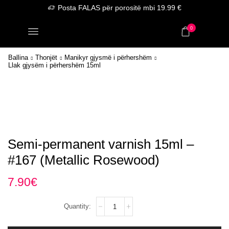
Posta FALAS për porositë mbi 19.99 €
0
Ballina
Thonjët
Manikyr gjysmë i përhershëm
Llak gjysëm i përhershëm 15ml
Semi-permanent varnish 15ml –
#167 (Metallic Rosewood)
7.90
€
Semi-
permanent
varnish
15ml