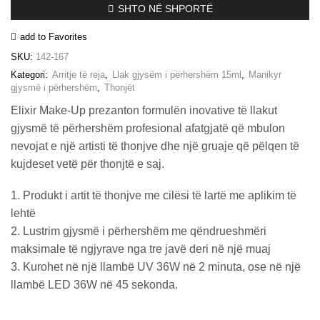
SHTO NË SHPORTË
–
#167
add to Favorites
(Metallic
Rosewood)
SKU:
142-167
sasia
Kategori:
Arritje të reja
,
Llak gjysëm i përhershëm 15ml
,
Manikyr
gjysmë i përhershëm
,
Thonjët
Elixir Make-Up prezanton formulën inovative të llakut
gjysmë të përhershëm profesional afatgjatë që mbulon
nevojat e një artisti të thonjve dhe një gruaje që pëlqen të
kujdeset vetë për thonjtë e saj.
1. Produkt i artit të thonjve me cilësi të lartë me aplikim të
lehtë
2. Lustrim gjysmë i përhershëm me qëndrueshmëri
maksimale të ngjyrave nga tre javë deri në një muaj
3. Kurohet në një llambë UV 36W në 2 minuta, ose në një
llambë LED 36W në 45 sekonda.