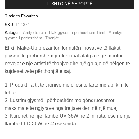
SHTO NË SHPORTË
15ml
–
add to Favorites
#374
(Aura
SKU:
142-374
Blue)
Kategori:
Arritje të reja
,
Llak gjysëm i përhershëm 15ml
,
Manikyr
sasia
gjysmë i përhershëm
,
Thonjët
Elixir Make-Up prezanton formulën inovative të llakut
gjysmë të përhershëm profesional afatgjatë që mbulon
nevojat e një artisti të thonjve dhe një gruaje që pëlqen të
kujdeset vetë për thonjtë e saj.
1. Produkt i artit të thonjve me cilësi të lartë me aplikim të
lehtë
2. Lustrim gjysmë i përhershëm me qëndrueshmëri
maksimale të ngjyrave nga tre javë deri në një muaj
3. Kurohet në një llambë UV 36W në 2 minuta, ose në një
llambë LED 36W në 45 sekonda.