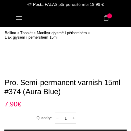
Posta FALAS për porositë mbi 19.99 €
0
Ballina
Thonjët
Manikyr gjysmë i përhershëm
Llak gjysëm i përhershëm 15ml
Pro. Semi-permanent varnish 15ml –
#374 (Aura Blue)
7.90
€
Pro.
Semi-
permanent
varnish