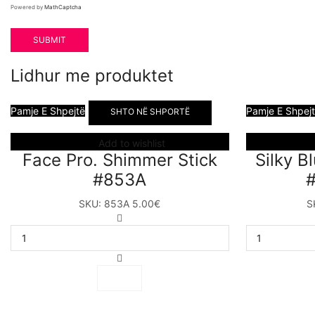
Powered by
MathCaptcha
Lidhur me produktet
Pamje E Shpejtë
Pamje E Shpej
SHTO NË SHPORTË
Add to wishlist
Face Pro. Shimmer Stick
Silky B
#853A
#
SKU:
853A
5.00
€
S
Face
Pro.
Shimmer
Stick
#853A
sasia