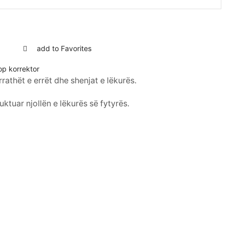
add to Favorites
p korrektor
athët e errët dhe shenjat e lëkurës.
ktuar njollën e lëkurës së fytyrës.