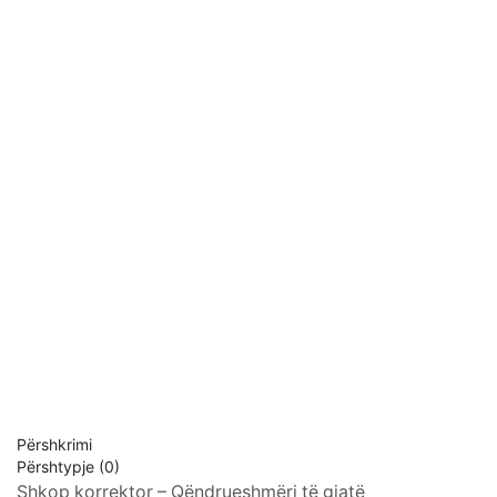
Përshkrimi
Përshtypje (0)
Shkop korrektor – Qëndrueshmëri të gjatë