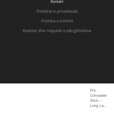
Kontakt
Politikat e privatësisë
Politika e kthimit
Kushtet dhe rregullat e përgjithshme
Pro.
Concealer
Stick –
Long La...