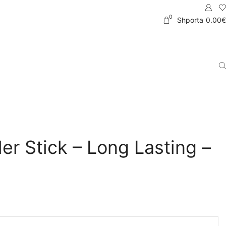
0
Shporta
0.00
€
er Stick – Long Lasting –
)