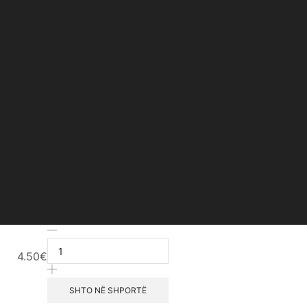
Pro.
Concealer
4.50
€
Stick
–
Long
SHTO NË SHPORTË
Lasting