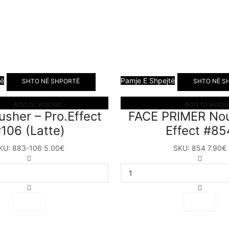
të
Pamje E Shpejtë
SHTO NË SHPORTË
SHTO NË S
Add to wishlist
Add to wishli
lusher – Pro.Effect
FACE PRIMER Nou
106 (Latte)
Effect #85
KU:
883-106
5.00
€
SKU:
854
7.90
€
Silky
FACE
Blusher
PRIMER
–
Nourish
Pro.Effect
Effect
#106
#854
(Latte)
sasia
sasia