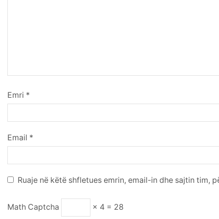
Emri
*
Email
*
Ruaje në këtë shfletues emrin, email-in dhe sajtin tim, 
Math Captcha
× 4 = 28