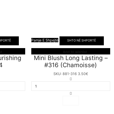
Pamje E Shpejtë
HPORTË
SHTO NË SHPORTË
st
Add to wishlist
rishing
Mini Blush Long Lasting –
4
#316 (Chamoisse)
SKU:
881-316
3.50
€
Mini
Blush
ing
Long
Lasting
–
#316
(Chamoisse)