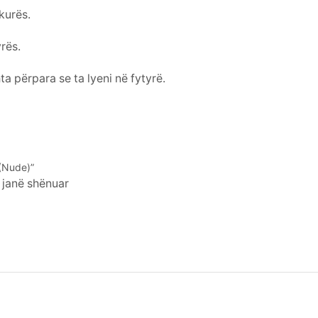
kurës.
rës.
a përpara se ta lyeni në fytyrë.
 (Nude)”
 janë shënuar