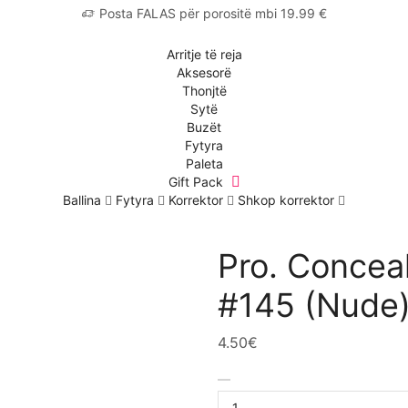
Posta FALAS për porositë mbi 19.99 €
Arritje të reja
Aksesorë
Thonjtë
Sytë
Buzët
Fytyra
Paleta
Gift Pack
Ballina
Fytyra
Korrektor
Shkop korrektor
Pro. Conceal
#145 (Nude
4.50
€
Pro.
Concealer