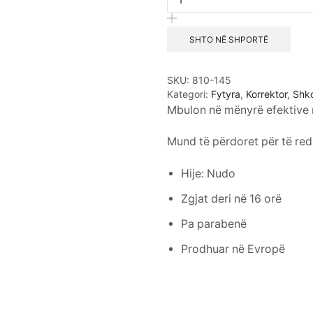
Stick
–
Long
SHTO NË SHPORTË
Lasting
–
#145
SKU:
810-145
(Nude)
Kategori:
Fytyra
,
Korrektor
,
Shko
sasia
Mbulon në mënyrë efektive rr
Mund të përdoret për të redu
Hije: Nudo
Zgjat deri në 16 orë
Pa parabenë
Prodhuar në Evropë