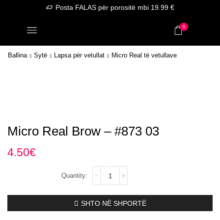
Posta FALAS për porositë mbi 19.99 €
0
Ballina
Sytë
Lapsa për vetullat
Micro Real të vetullave
Micro Real Brow – #873 03
4.50
€
Micro
Real
Brow
–
SHTO NË SHPORTË
#873
03