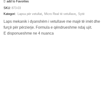
add to Favorites
sasia
SKU:
873-03
Kategori:
Lapsa për vetullat
,
Micro Real të vetullave
,
Sytë
Laps mekanik i dyanshëm i vetullave me majë të imët dhe
furçë për përzierje. Formula e qëndrueshme ndaj ujit.
E disponueshme ne 4 nuanca