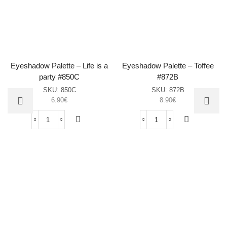
Eyeshadow Palette – Life is a
Eyeshadow Palette – Toffee
party #850C
#872B
SKU:
850C
SKU:
872B
6.90
€
8.90
€
Eyeshadow
Eyeshadow
Palette
Palette
–
–
Life
Toffee
is
#872B
a
sasia
party
#850C
sasia