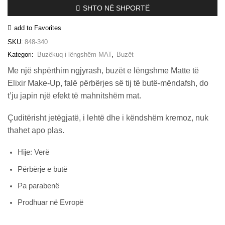
–
SHTO NË SHPORTË
#340
(Wine)
add to Favorites
sasia
SKU:
848-340
Kategori:
Buzëkuq i lëngshëm MAT
,
Buzët
Me një shpërthim ngjyrash, buzët e lëngshme Matte të
Elixir Make-Up, falë përbërjes së tij të butë-mëndafsh, do
t’ju japin një efekt të mahnitshëm mat.
Çuditërisht jetëgjatë, i lehtë dhe i këndshëm kremoz, nuk
thahet apo plas.
Hije: Verë
Përbërje e butë
Pa parabenë
Prodhuar në Evropë