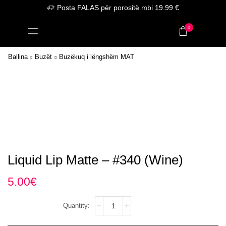
Posta FALAS për porositë mbi 19.99 €
0
Ballina
Buzët
Buzëkuq i lëngshëm MAT
Liquid Lip Matte – #340 (Wine)
5.00
€
Liquid
Lip
Matte