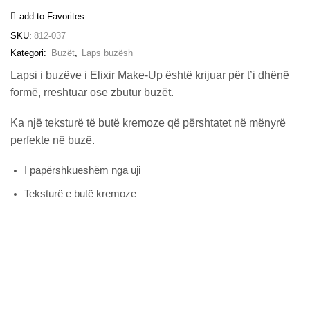
Mauve)
add to Favorites
sasia
SKU:
812-037
Kategori:
Buzët
,
Laps buzësh
Lapsi i buzëve i Elixir Make-Up është krijuar për t’i dhënë
formë, rreshtuar ose zbutur buzët.
Ka një teksturë të butë kremoze që përshtatet në mënyrë
perfekte në buzë.
I papërshkueshëm nga uji
Teksturë e butë kremoze