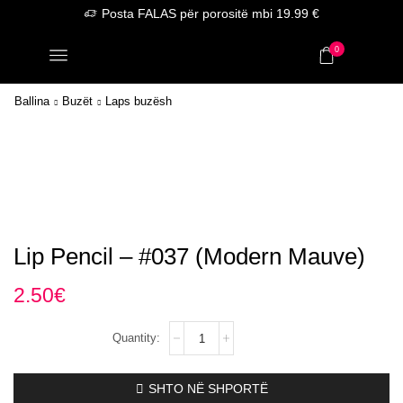
Posta FALAS për porositë mbi 19.99 €
0
Ballina
Buzët
Laps buzësh
Lip Pencil – #037 (Modern Mauve)
2.50
€
Lip
Pencil
–
#037
SHTO NË SHPORTË
(Modern