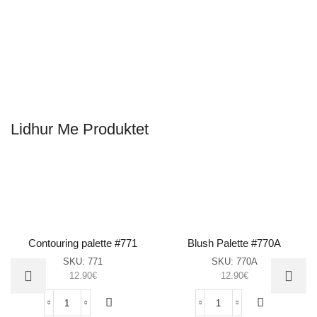
Lidhur Me Produktet
Contouring palette #771
Blush Palette #770A
SKU:
771
SKU:
770A
12.90
€
12.90
€