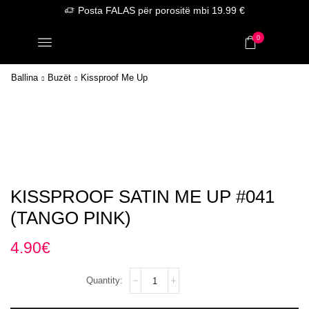
Posta FALAS për porositë mbi 19.99 €
0
Ballina
Buzët
Kissproof Me Up
KISSPROOF SATIN ME UP #041
(TANGO PINK)
4.90
€