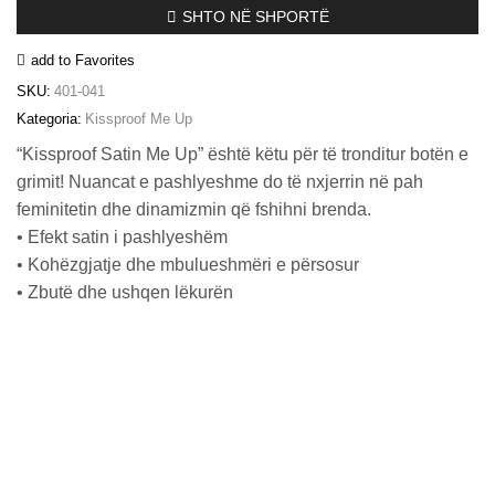
SHTO NË SHPORTË
add to Favorites
SKU:
401-041
Kategoria:
Kissproof Me Up
“Kissproof Satin Me Up” është këtu për të tronditur botën e
grimit! Nuancat e pashlyeshme do të nxjerrin në pah
feminitetin dhe dinamizmin që fshihni brenda.
• Efekt satin i pashlyeshëm
• Kohëzgjatje dhe mbulueshmëri e përsosur
• Zbutë dhe ushqen lëkurën