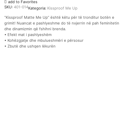
#014
add to Favorites
(ALMOND
SKU:
401-014
Kategoria:
Kissproof Me Up
MILK)
sasia
“Kissproof Matte Me Up” është këtu për të tronditur botën e
grimit! Nuancat e pashlyeshme do të nxjerrin në pah feminitetin
dhe dinamizmin që fshihni brenda.
• Efekt mat i pashlyeshëm
• Kohëzgjatje dhe mbulueshmëri e përsosur
• Zbutë dhe ushqen lëkurën