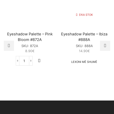
S’KA STOK
Eyeshadow Palette – Pink
Eyeshadow Palette – Ibiza
Bloom #872A
#888A
SKU:
872A
SKU:
888A
8.90
€
14.90
€
LEXONI MË SHUMË
Eyeshadow
Palette
–
Pink
Bloom
#872A
sasia