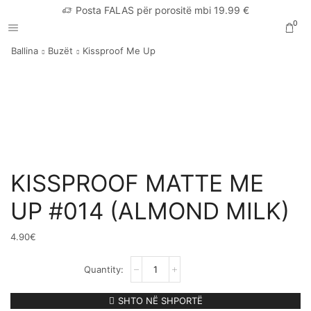
Posta FALAS për porositë mbi 19.99 €
0
Ballina
Buzët
Kissproof Me Up
KISSPROOF MATTE ME
UP #014 (ALMOND MILK)
4.90
€
KISSPROOF
MATTE
ME
UP
SHTO NË SHPORTË