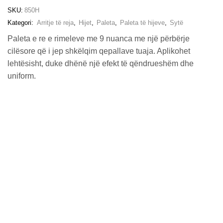
SKU:
850H
Kategori:
Arritje të reja
,
Hijet
,
Paleta
,
Paleta të hijeve
,
Sytë
Paleta e re e rimeleve me 9 nuanca me një përbërje
cilësore që i jep shkëlqim qepallave tuaja. Aplikohet
lehtësisht, duke dhënë një efekt të qëndrueshëm dhe
uniform.