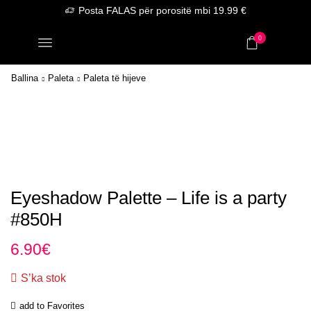
Posta FALAS për porositë mbi 19.99 €
0
Ballina
Paleta
Paleta të hijeve
Eyeshadow Palette – Life is a party
#850H
6.90
€
S’ka stok
add to Favorites