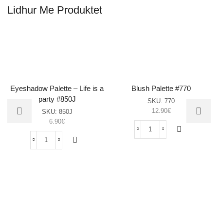
Lidhur Me Produktet
Eyeshadow Palette – Life is a
Blush Palette #770
party #850J
SKU:
770
12.90
€
SKU:
850J
6.90
€
Blush
Palette
Eyeshadow
#770
Palette
sasia
–
Life
is
a
party
#850J
sasia