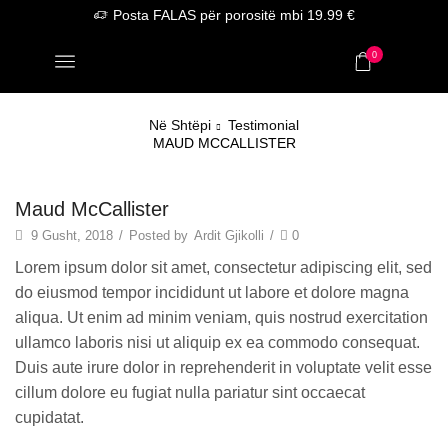
Posta FALAS për porositë mbi 19.99 €
0
Në Shtëpi
Testimonial
MAUD MCCALLISTER
Maud McCallister
9 Gusht, 2018
/
Posted by
Ardit Gjikolli
/
0
Lorem ipsum dolor sit amet, consectetur adipiscing elit, sed
do eiusmod tempor incididunt ut labore et dolore magna
aliqua. Ut enim ad minim veniam, quis nostrud exercitation
ullamco laboris nisi ut aliquip ex ea commodo consequat.
Duis aute irure dolor in reprehenderit in voluptate velit esse
cillum dolore eu fugiat nulla pariatur sint occaecat
cupidatat.