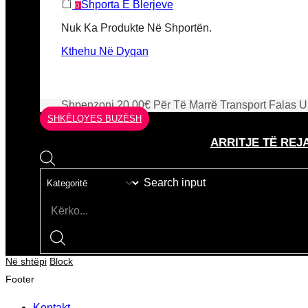
Shporta E Blerjeve
0
Nuk Ka Produkte Në Shportën.
Kthehu Në Dyqan
Shpenzoni
20.00
€
Për Të Marrë Transport Falas
U
SHKËLQYES BUZËSH
ARRITJE TË REJ
Search input
Në shtëpi
Block
Footer
Kontakt