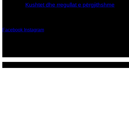
Kushtet dhe rregullat e përgjithshme
Na gjeni në rrjetet sociale
Facebook
Instagram
Paguaj me
Elixir Make Up All rights reserved Ⓒ