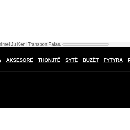
rime! Ju Keni Transport Falas.
A
AKSESORË
THONJTË
SYTË
BUZËT
FYTYRA