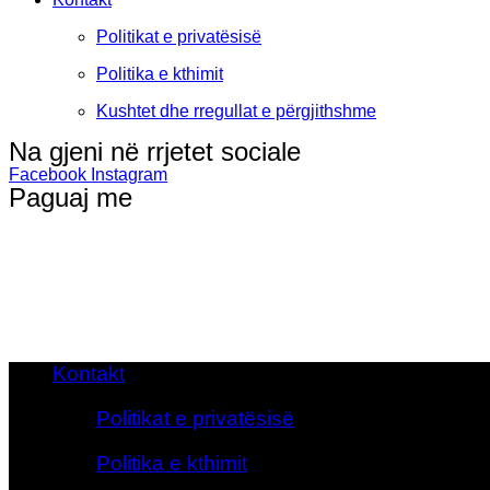
Politikat e privatësisë
Politika e kthimit
Kushtet dhe rregullat e përgjithshme
Na gjeni në rrjetet sociale
Facebook
Instagram
Paguaj me
Kontakt
Politikat e privatësisë
Politika e kthimit