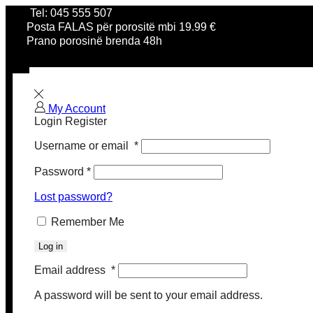
Tel: 045 555 507
Posta FALAS për porositë mbi 19.99 €
Prano porosinë brenda 48h
My Account
Login
Register
Username or email
*
Password
*
Lost password?
Remember Me
Log in
Email address
*
A password will be sent to your email address.