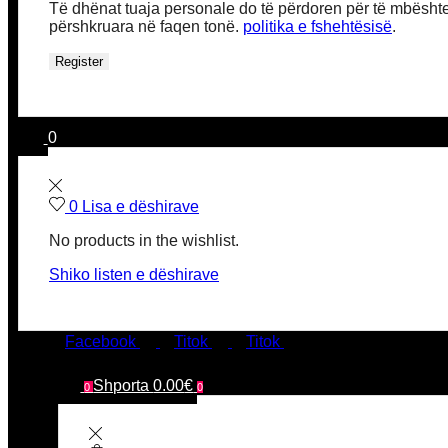
Të dhënat tuaja personale do të përdoren për të mbështetu
përshkruara në faqen tonë.
politika e fshehtësisë
.
Register
0
0
Lisa e dëshirave
No products in the wishlist.
Shiko listen e dëshirave
Facebook
Titok
Titok
Shporta
0.00
€
0
0