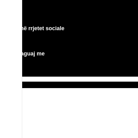
a gjeni në rrjetet sociale
Paguaj me