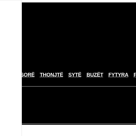
A
AKSESORË
THONJTË
SYTË
BUZËT
FYTYRA
?